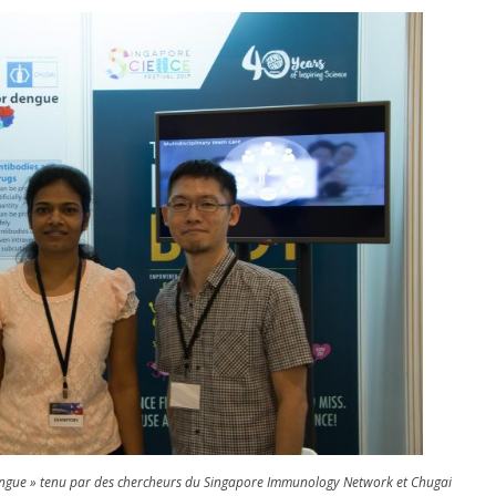
dengue » tenu par des chercheurs du Singapore Immunology Network et Chugai