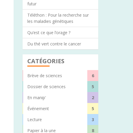
futur
Téléthon : Pour la recherche sur
les maladies génétiques
Qu’est ce que l’orage ?
Du thé vert contre le cancer
CATÉGORIES
Brève de sciences
6
Dossier de sciences
5
En manip'
2
Événement
5
Lecture
3
Papier à la une
8